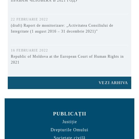
ПРАВАМ ЧЕЛОВЕКА В 2021 ГОДУ
22 FEBRUARIE 2022
(draft) Raport de monitorizare: „Activitatea Consiliului de
Integritate (1 august 2016 – 31 decembrie 2021)”
16 FEBRUARIE 2022
Republic of Moldova at the European Court of Human Rights in
2021
VEZI ARHIVA
PUBLICAȚII
Justiție
Drepturile Omului
Societate civilă