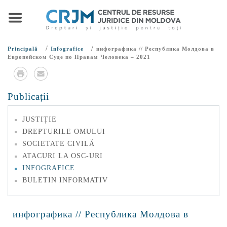
/
/
Principală
Infografice
инфографика // Республика Молдова в
Европейском Суде по Правам Человека – 2021
Publicații
JUSTIȚIE
DREPTURILE OMULUI
SOCIETATE CIVILĂ
ATACURI LA OSC-URI
INFOGRAFICE
BULETIN INFORMATIV
инфографика // Республика Молдова в